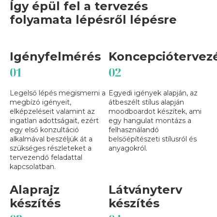
Így épül fel a tervezés
folyamata lépésről lépésre
Igényfelmérés
Koncepciótervez
01
02
Legelső lépés megismerni a
Egyedi igények alapján, az
megbízó igényeit,
átbeszélt stílus alapján
elképzeléseit valamint az
moodboardot készítek, ami
ingatlan adottságait, ezért
egy hangulat montázs a
egy első konzultáció
felhasználandó
alkalmával beszéljük át a
belsőépítészeti stílusról és
szükséges részleteket a
anyagokról.
tervezendő feladattal
kapcsolatban.
Alaprajz
Látványterv
készítés
készítés