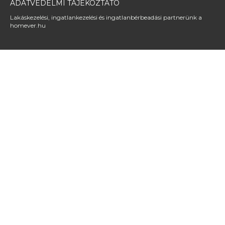
ADATVÉDELMI TÁJÉKOZTATÓ
Lakáskezelési, ingatlankezelési és ingatlanbérbeadási partnerünk a
homever.hu