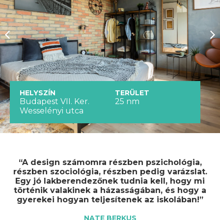
HELYSZÍN
TERÜLET
Budapest VII. Ker.
25 nm
Wesselényi utca
“A design számomra részben pszichológia,
részben szociológia, részben pedig varázslat.
Egy jó lakberendezőnek tudnia kell, hogy mi
történik valakinek a házasságában, és hogy a
gyerekei hogyan teljesítenek az iskolában!”
NATE BERKUS