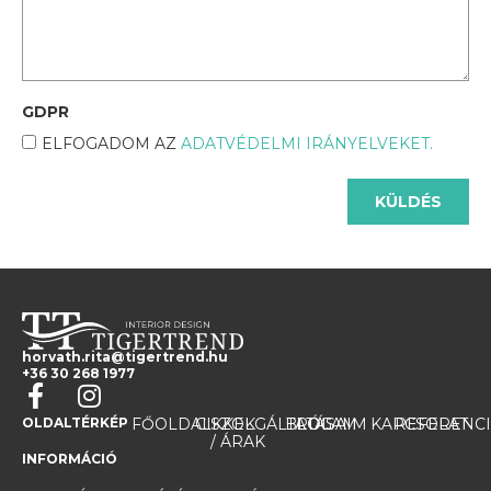
GDPR
ELFOGADOM AZ
ADATVÉDELMI IRÁNYELVEKET.
KÜLDÉS
horvath.rita@tigertrend.hu
+36 30 268 1977
OLDALTÉRKÉP
FŐOLDAL
CIKKEK
SZOLGÁLTATÁSAIM
BLOG
RÓLAM
KAPCSOLAT
REFERENC
/ ÁRAK
INFORMÁCIÓ