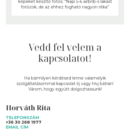
képeket készítő fotós: “Napi 5-6 airbnb-s lakást
fotózok, de az ehhez fogható nagyon ritka”
Vedd fel velem a
kapcsolatot!
Ha bármilyen kérdésed lenne valamelyik
szolgáltatásommal kapcsolat írj vagy hívj bátran!
Várom, hogy együtt dolgozhassunk!
Horváth Rita
TELEFONSZÁM
+36 30 268 1977
EMAIL CÍM