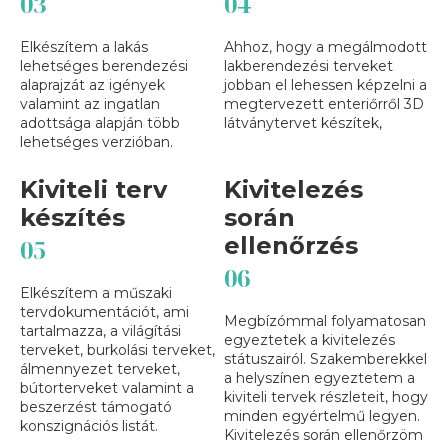
03
04
Elkészítem a lakás
Ahhoz, hogy a megálmodott
lehetséges berendezési
lakberendezési terveket
alaprajzát az igények
jobban el lehessen képzelni a
valamint az ingatlan
megtervezett enteriőrről 3D
adottsága alapján több
látványtervet készítek,
lehetséges verzióban.
Kiviteli terv
Kivitelezés
készítés
során
ellenőrzés
05
06
Elkészítem a műszaki
tervdokumentációt, ami
Megbízómmal folyamatosan
tartalmazza, a világítási
egyeztetek a kivitelezés
terveket, burkolási terveket,
státuszairól. Szakemberekkel
álmennyezet terveket,
a helyszínen egyeztetem a
bútorterveket valamint a
kiviteli tervek részleteit, hogy
beszerzést támogató
minden egyértelmű legyen.
konszignációs listát.
Kivitelezés során ellenőrzöm