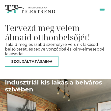
SZOLGÁLTATÁSAIM / ÁRAK
Tervezd meg velem
álmaid otthonbelsőjét!
Találd meg és szabd személyre velünk lakásod
belső terét, és tegye vonzóbbá és kényelmesebbé
lakásodat.
SZOLGÁLTATÁSAIM
Indusztriál kis lakás a belváros
szívében