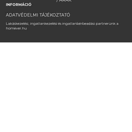
INFORMÁCIÓ
ADATVÉDELMI TÁJÉKOZTATÓ
Lakáskezelési, ingatlankezelési és ingatlanbérbeadási partnerünk a
homever.hu