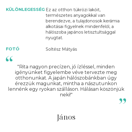
KÜLÖNLEGESSÉG
Ez az otthon tükrözi lakóit,
természetes anyagokkal van
berendezve, a tulajdonosok kerámia
alkotásai figyelnek mindenfelől, a
hálószoba japános letisztultsággal
nyugtat.
FOTÓ
Soltész Mátyás
"Rita nagyon precízen, jó ízléssel, minden
igényünket figyelembe véve tervezte meg
otthonunkat. A japán hálószobánkban úgy
érezzük magunkat, mintha a nászutunkon
lennénk egy ryokan szálláson. Hálásan köszönjük
neki!"
János