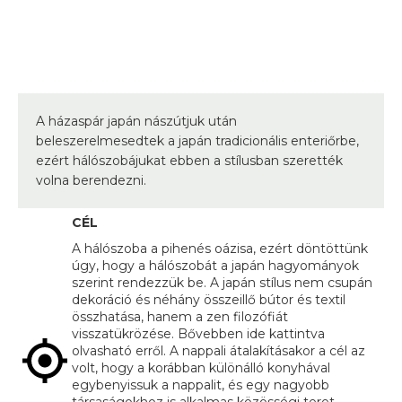
A házaspár japán nászútjuk után
beleszerelmesedtek a japán tradicionális enteriőrbe,
ezért hálószobájukat ebben a stílusban szerették
volna berendezni.
CÉL
A hálószoba a pihenés oázisa, ezért döntöttünk
úgy, hogy a hálószobát a japán hagyományok
szerint rendezzük be. A japán stílus nem csupán
dekoráció és néhány összeillő bútor és textil
összhatása, hanem a zen filozófiát
visszatükrözése. Bővebben ide kattintva
olvasható erről. A nappali átalakításakor a cél az
volt, hogy a korábban különálló konyhával
egybenyissuk a nappalit, és egy nagyobb