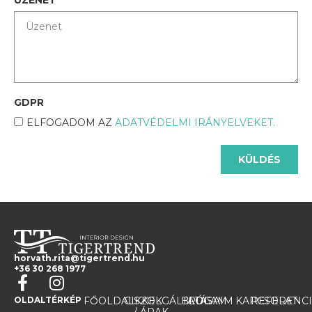
GDPR
ELFOGADOM AZ
ADATVÉDELMI IRÁNYELVEKET.
KÜLDÉS
horvath.rita@tigertrend.hu
+36 30 268 1977
OLDALTÉRKÉP
FŐOLDAL
CIKKEK
SZOLGÁLTATÁSAIM
BLOG
RÓLAM
KAPCSOLAT
REFERENC
/ ÁRAK