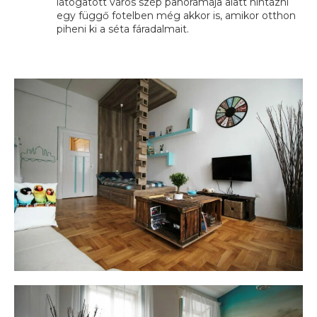
látogatott város szép panorámája alatt hintázni
egy függő fotelben még akkor is, amikor otthon
piheni ki a séta fáradalmait.