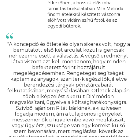
étkezőben, a hosszú előszoba
famintás burkolatában Mile Melinda
finom ételekről készített vászonra
előhívott vidám színű fotói, és az
egyedi bútorok.
"A koncepció és ötletelés olyan sikeres volt, hogy a
bemutatott első két arculat közül is igencsak
nehezemre esett a választás. A végső eredményt
látva viszont azt kell mondanom, hogy minden
befektetett forint hozzájárult
megelégedésemhez. Rengeteget segítséget
kaptam az anyagok, szaniter-kiegészítők, illetve
berendezési tárgyak pénztárcabarát
felkutatásában, megvásárlásában. Ötletek alapján
több elképzelést sikerült DIY módon
megvalósítani, ügyelve a költséghatékonyságra.
Szívből ajánlom Ritát bárkinek, aki szívesen
fogadja modern, ám a tulajdonosi igényeket
messzemenőkig figyelembe vevő meglátásait,
vagy úgy érzi, szüksége van egy korrekt külső
szem bevonására, mert meglátásai követik az