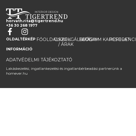
horvath.rita@tigertrend.hu
+36 30 268 1977
OLDALTÉRKÉP
FŐOLDAL
CIKKEK
SZOLGÁLTATÁSAIM
BLOG
RÓLAM
KAPCSOLAT
REFERENC
/ ÁRAK
INFORMÁCIÓ
ADATVÉDELMI TÁJÉKOZTATÓ
Lakáskezelési, ingatlankezelési és ingatlanbérbeadási partnerünk a
homever.hu