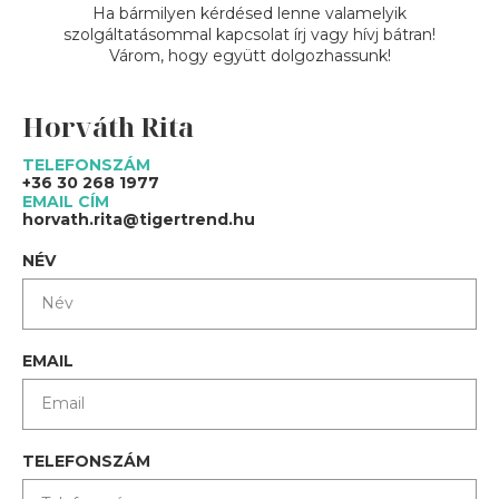
Ha bármilyen kérdésed lenne valamelyik
szolgáltatásommal kapcsolat írj vagy hívj bátran!
Várom, hogy együtt dolgozhassunk!
Horváth Rita
TELEFONSZÁM
+36 30 268 1977
EMAIL CÍM
horvath.rita@tigertrend.hu
NÉV
EMAIL
TELEFONSZÁM