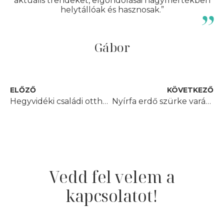
aktuális trendeket, elgondolásai nagymértékben
helytállóak és hasznosak.”
Gábor
ELŐZŐ
KÖVETKEZŐ
Hegyvidéki családi otthon
Nyírfa erdő szürke varázsa
Vedd fel velem a
kapcsolatot!