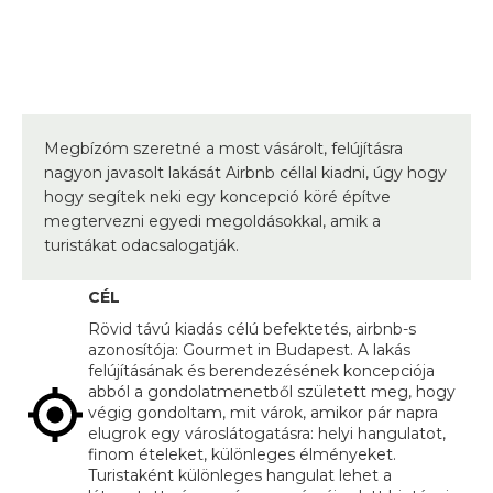
Megbízóm szeretné a most vásárolt, felújításra
nagyon javasolt lakását Airbnb céllal kiadni, úgy hogy
hogy segítek neki egy koncepció köré építve
megtervezni egyedi megoldásokkal, amik a
turistákat odacsalogatják.
CÉL
Rövid távú kiadás célú befektetés, airbnb-s
azonosítója: Gourmet in Budapest. A lakás
felújításának és berendezésének koncepciója
abból a gondolatmenetből született meg, hogy
végig gondoltam, mit várok, amikor pár napra
elugrok egy városlátogatásra: helyi hangulatot,
finom ételeket, különleges élményeket.
Turistaként különleges hangulat lehet a