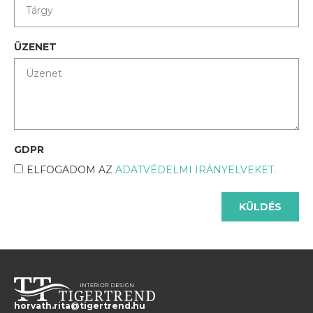
ÜZENET
GDPR
ELFOGADOM AZ
ADATVÉDELMI IRÁNYELVEKET.
KÜLDÉS
horvath.rita@tigertrend.hu