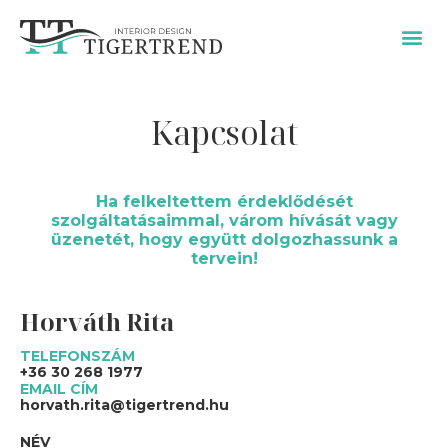
SZOLGÁLTATÁSAIM / ÁRAK
Kapcsolat
Ha felkeltettem érdeklődését
szolgáltatásaimmal, várom hívását vagy
üzenetét, hogy együtt dolgozhassunk a
tervein!
Horváth Rita
TELEFONSZÁM
+36 30 268 1977
EMAIL CÍM
horvath.rita@tigertrend.hu
NÉV