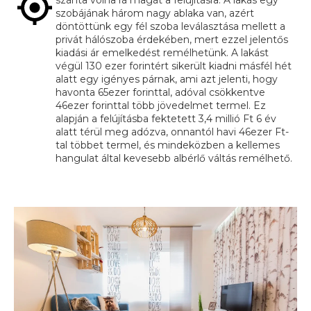
szánta volna rá magát a felújításra. A lakás egy
szobájának három nagy ablaka van, azért
döntöttünk egy fél szoba leválasztása mellett a
privát hálószoba érdekében, mert ezzel jelentős
kiadási ár emelkedést remélhetünk. A lakást
végül 130 ezer forintért sikerült kiadni másfél hét
alatt egy igényes párnak, ami azt jelenti, hogy
havonta 65ezer forinttal, adóval csökkentve
46ezer forinttal több jövedelmet termel. Ez
alapján a felújításba fektetett 3,4 millió Ft 6 év
alatt térül meg adózva, onnantól havi 46ezer Ft-
tal többet termel, és mindeközben a kellemes
hangulat által kevesebb albérlő váltás remélhető.