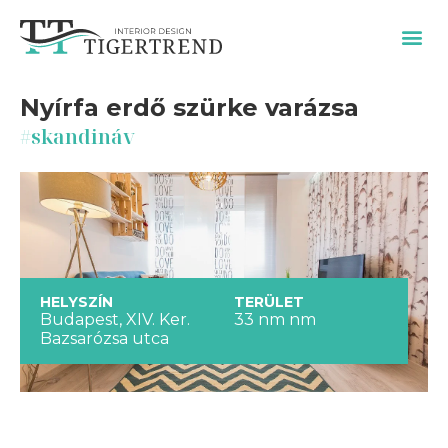
SZOLGÁLTATÁSAIM / ÁRAK
Nyírfa erdő szürke varázsa
#
skandináv
HELYSZÍN
TERÜLET
Budapest, XIV. Ker.
33 nm nm
Bazsarózsa utca