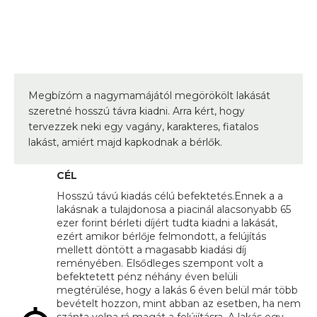
Megbízóm a nagymamájától megörökölt lakását
szeretné hosszú távra kiadni. Arra kért, hogy
tervezzek neki egy vagány, karakteres, fiatalos
lakást, amiért majd kapkodnak a bérlők.
CÉL
Hosszú távú kiadás célú befektetés.Ennek a a
lakásnak a tulajdonosa a piacinál alacsonyabb 65
ezer forint bérleti díjért tudta kiadni a lakását,
ezért amikor bérlője felmondott, a felújítás
mellett döntött a magasabb kiadási díj
reményében. Elsődleges szempont volt a
befektetett pénz néhány éven belüli
megtérülése, hogy a lakás 6 éven belül már több
bevételt hozzon, mint abban az esetben, ha nem