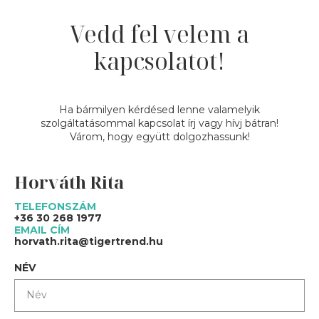
Vedd fel velem a
kapcsolatot!
Ha bármilyen kérdésed lenne valamelyik
szolgáltatásommal kapcsolat írj vagy hívj bátran!
Várom, hogy együtt dolgozhassunk!
Horváth Rita
TELEFONSZÁM
+36 30 268 1977
EMAIL CÍM
horvath.rita@tigertrend.hu
NÉV