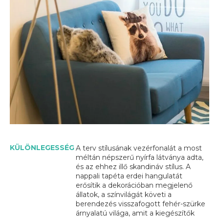
KÜLÖNLEGESSÉG
A terv stílusának vezérfonalát a most
méltán népszerű nyírfa látványa adta,
és az ehhez illő skandináv stílus. A
nappali tapéta erdei hangulatát
erősítik a dekorációban megjelenő
állatok, a színvilágát követi a
berendezés visszafogott fehér-szürke
árnyalatú világa, amit a kiegészítők