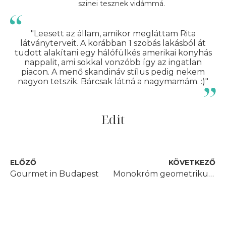
szinei tesznek vidámmá.
"Leesett az állam, amikor megláttam Rita
látványterveit. A korábban 1 szobás lakásból át
tudott alakítani egy hálófülkés amerikai konyhás
nappalit, ami sokkal vonzóbb így az ingatlan
piacon. A menő skandináv stílus pedig nekem
nagyon tetszik. Bárcsak látná a nagymamám. :)"
Edit
ELŐZŐ
KÖVETKEZŐ
Gourmet in Budapest
Monokróm geometrikus fürdőszoba