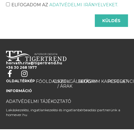
ELFOGADOM AZ
ADATVÉDELMI IRÁNYELVEKET.
KÜLDÉS
horvath.rita@tigertrend.hu
+36 30 268 1977
OLDALTÉRKÉP
FŐOLDAL
CIKKEK
SZOLGÁLTATÁSAIM
BLOG
RÓLAM
KAPCSOLAT
REFERENC
/ ÁRAK
INFORMÁCIÓ
ADATVÉDELMI TÁJÉKOZTATÓ
Lakáskezelési, ingatlankezelési és ingatlanbérbeadási partnerünk a
homever.hu