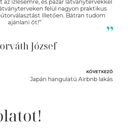
 az ízlésemre, és pazar látványtervekkel
látványterveken felül nagyon praktikus
 bútorválasztást illetően. Bátran tudom
ajánlani őt!”
orváth József
KÖVETKEZŐ
Japán hangulatú Airbnb lakás
latot!