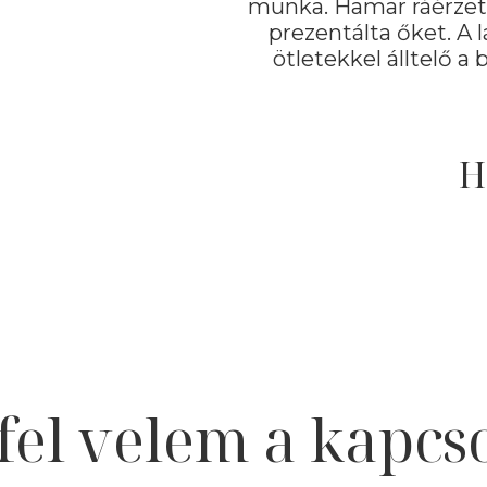
munka. Hamar ráérzett
prezentálta őket. A 
ötletekkel álltelő a
H
fel velem a kapcso