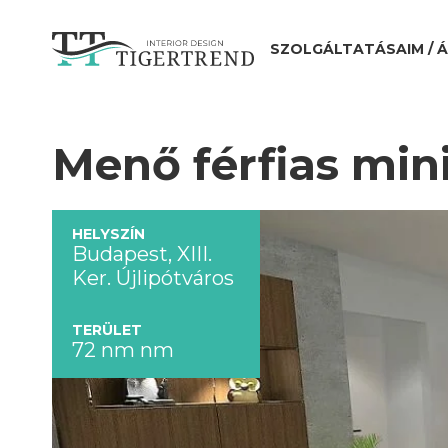
SZOLGÁLTATÁSAIM / 
Menő férfias mi
HELYSZÍN
Budapest, XIII.
Ker. Újlipótváros
TERÜLET
72 nm nm