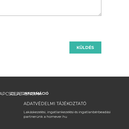
KÜLDÉS
APCSOLAT
REFERENCIÁK
INFORMÁCIÓ
ADATVÉDELMI TÁJÉKOZTATÓ
Lakáskezelési, ingatlankezelési és ingatlanbérbeadási
partnerünk a homever.hu