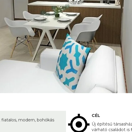
CÉL
fiatalos, modern, bohókás
Új építésű társasház
várható családot is