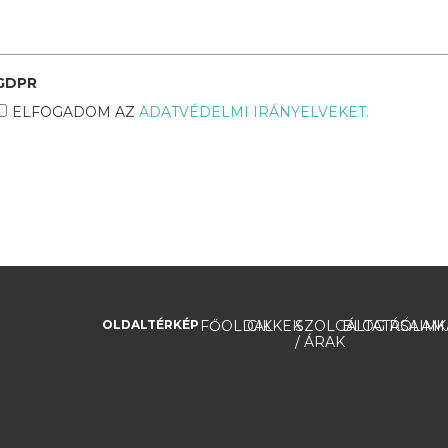
GDPR
ELFOGADOM AZ
ADATVÉDELMI IRÁNYELVEKET.
OLDALTÉRKÉP
FŐOLDAL
CIKKEK
SZOLGÁLTATÁSAIM
BLOG
RÓLAM
K
/ ÁRAK