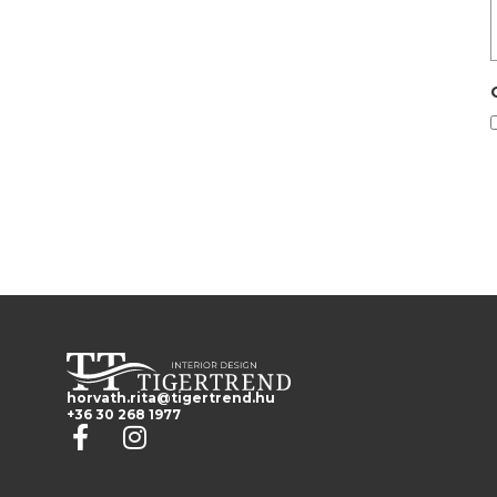
horvath.rita@tigertrend.hu
+36 30 268 1977