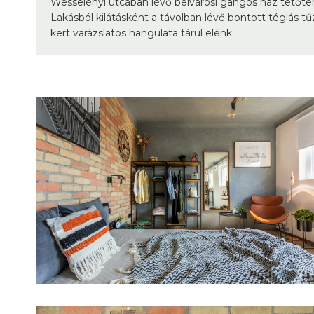
Wesselényi utcában lévő belvárosi gangos ház tetőter
Lakásból kilátásként a távolban lévő bontott téglás t
kert varázslatos hangulata tárul elénk.