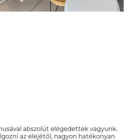
musával abszolút elégedettek vagyunk.
lgozni az elejétől, nagyon hatékonyan