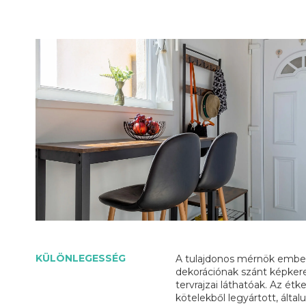
KÜLÖNLEGESSÉG
A tulajdonos mérnök ember 
dekorációnak szánt képker
tervrajzai láthatóak. Az ét
kötelekből legyártott, álta