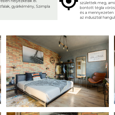
ében helyezkedik el.
születtek meg, ami
űzfalak, gyárkémény, Szimpla
bontott tégla vörös
és a mennyezeten ki
az indusztiál hangul