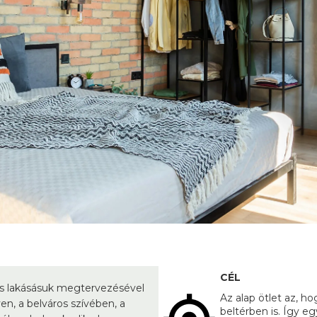
CÉL
is lakásásuk megtervezésével
Az alap ötlet az, ho
en, a belváros szívében, a
beltérben is. Így eg