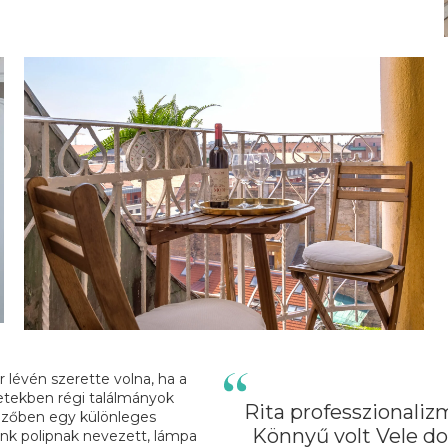
lévén szerette volna, ha a
etekben régi találmányok
Rita professzionaliz
kezőben egy különleges
Könnyű volt Vele do
lunk polipnak nevezett, lámpa