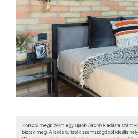
Korábbi megbízóim egy újabb Airbnb kiadásra szánt k
bíztak meg. A lakás turisták szemszögéből ideális hely