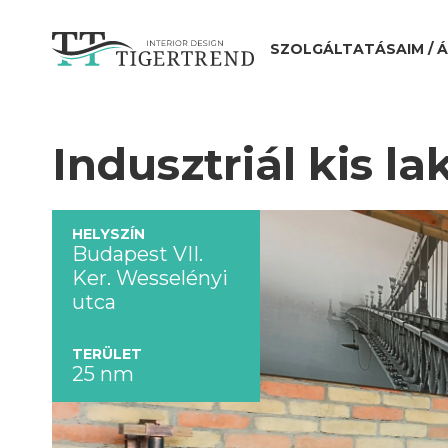
SZOLGÁLTATÁSAIM / 
Indusztriál kis l
HELYSZÍN
Budapest VII.
Ker. Wesselényi
utca
TERÜLET
25 nm