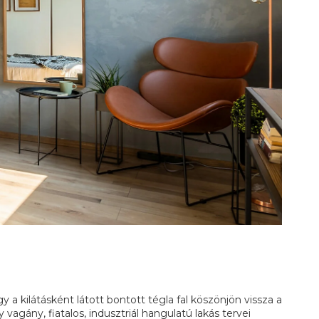
gy a kilátásként látott bontott tégla fal köszönjön vissza a
y vagány, fiatalos, indusztriál hangulatú lakás tervei