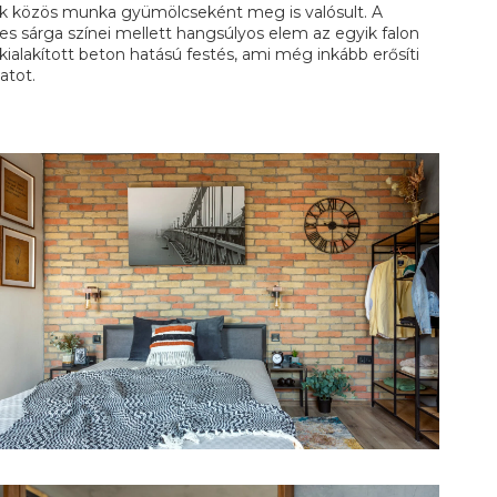
k közös munka gyümölcseként meg is valósult. A
es sárga színei mellett hangsúlyos elem az egyik falon
alakított beton hatású festés, ami még inkább erősíti
atot.