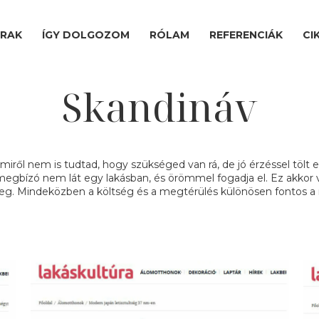
ÁRAK
ÍGY DOLGOZOM
RÓLAM
REFERENCIÁK
CI
Skandináv
miről nem is tudtad, hogy szükséged van rá, de jó érzéssel tölt 
 megbízó nem lát egy lakásban, és örömmel fogadja el. Ez akkor v
meg. Mindeközben a költség és a megtérülés különösen fontos a 