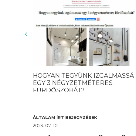
YÜNK IZGALMASSÁ
MODERN JAPÁN LE
ZETMÉTERES
37 NM-EN
ÁT?
ÁLTALAM ÍRT BEJEGYZÉSEK
2023. 07. 10.