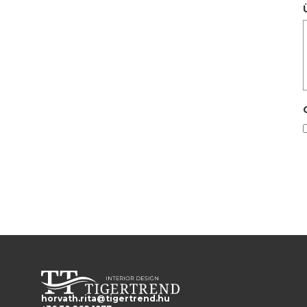
horvath.rita@tigertrend.hu