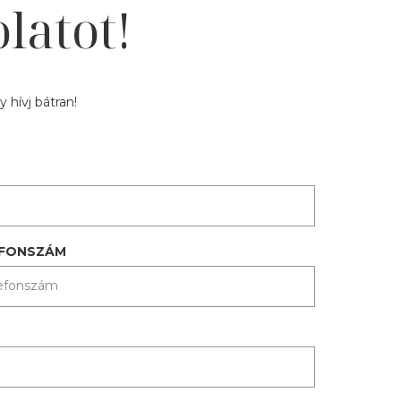
latot!
 hívj bátran!
EFONSZÁM