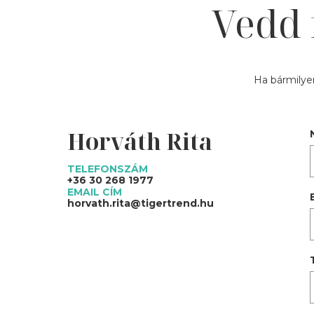
Vedd 
Ha bármilyen
Horváth Rita
TELEFONSZÁM
+36 30 268 1977
EMAIL CÍM
horvath.rita@tigertrend.hu