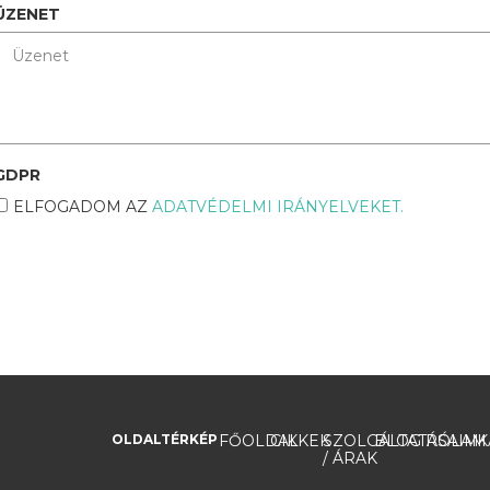
ÜZENET
GDPR
ELFOGADOM AZ
ADATVÉDELMI IRÁNYELVEKET.
OLDALTÉRKÉP
FŐOLDAL
CIKKEK
SZOLGÁLTATÁSAIM
BLOG
RÓLAM
K
/ ÁRAK