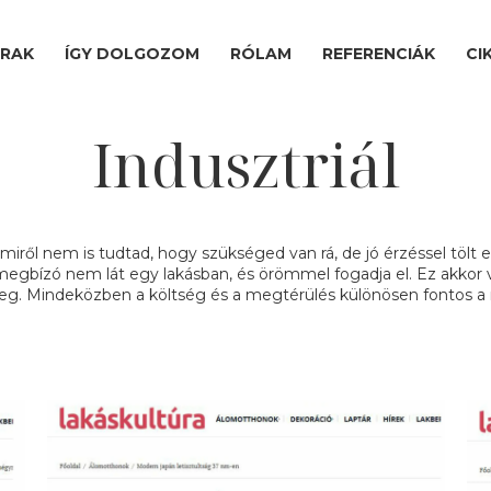
ÁRAK
ÍGY DOLGOZOM
RÓLAM
REFERENCIÁK
CI
Indusztriál
miről nem is tudtad, hogy szükséged van rá, de jó érzéssel tölt 
 megbízó nem lát egy lakásban, és örömmel fogadja el. Ez akkor v
meg. Mindeközben a költség és a megtérülés különösen fontos a 