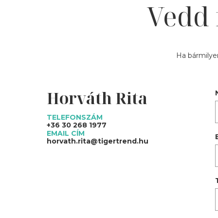
Vedd 
Ha bármilyen
Horváth Rita
TELEFONSZÁM
+36 30 268 1977
EMAIL CÍM
horvath.rita@tigertrend.hu