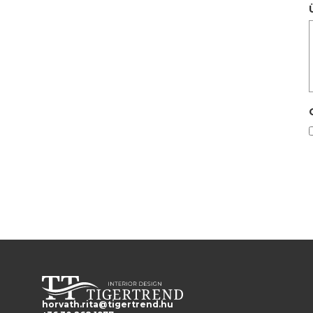
horvath.rita@tigertrend.hu