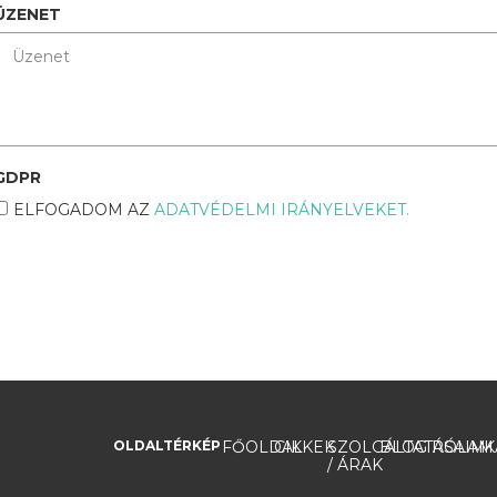
ÜZENET
GDPR
ELFOGADOM AZ
ADATVÉDELMI IRÁNYELVEKET.
OLDALTÉRKÉP
FŐOLDAL
CIKKEK
SZOLGÁLTATÁSAIM
BLOG
RÓLAM
K
/ ÁRAK