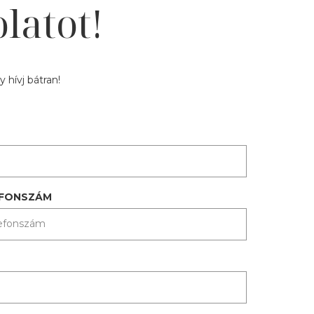
latot!
 hívj bátran!
EFONSZÁM