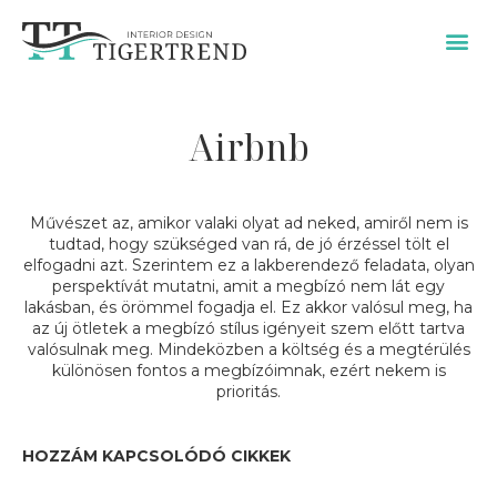
SZOLGÁLTATÁSAIM / ÁRAK
Airbnb
Művészet az, amikor valaki olyat ad neked, amiről nem is
tudtad, hogy szükséged van rá, de jó érzéssel tölt el
elfogadni azt. Szerintem ez a lakberendező feladata, olyan
perspektívát mutatni, amit a megbízó nem lát egy
lakásban, és örömmel fogadja el. Ez akkor valósul meg, ha
az új ötletek a megbízó stílus igényeit szem előtt tartva
valósulnak meg. Mindeközben a költség és a megtérülés
különösen fontos a megbízóimnak, ezért nekem is
prioritás.
HOZZÁM KAPCSOLÓDÓ CIKKEK