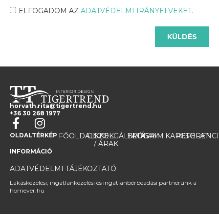
ELFOGADOM AZ
ADATVÉDELMI IRÁNYELVEKET.
KÜLDÉS
horvath.rita@tigertrend.hu
+36 30 268 1977
OLDALTÉRKÉP
FŐOLDAL
CIKKEK
SZOLGÁLTATÁSAIM
BLOG
RÓLAM
KAPCSOLAT
REFERENC
/ ÁRAK
INFORMÁCIÓ
ADATVÉDELMI TÁJÉKOZTATÓ
Lakáskezelési, ingatlankezelési és ingatlanbérbeadási partnerünk a
homever.hu