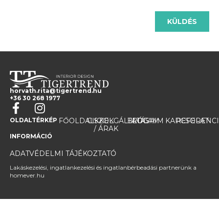
KÜLDÉS
horvath.rita@tigertrend.hu
+36 30 268 1977
OLDALTÉRKÉP
FŐOLDAL
CIKKEK
SZOLGÁLTATÁSAIM
BLOG
RÓLAM
KAPCSOLAT
REFERENC
/ ÁRAK
INFORMÁCIÓ
ADATVÉDELMI TÁJÉKOZTATÓ
Lakáskezelési, ingatlankezelési és ingatlanbérbeadási partnerünk a
homever.hu