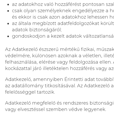
az adatokhoz való hozzáférést pontosan sza
csak olyan személyeknek engedélyezze a hoz
és ekkor is csak azon adatokhoz lehessen ho
az általa megbízott adatfeldolgozókat körül
adatok biztonságáról;
gondoskodjon a kezelt adatok változatlanságá
Az Adatkezelő észszerű mértékű fizikai, műszak
védelmére, különösen azoknak a véletlen, ille
felhasználása, elérése vagy feldolgozása ellen
kockázattal járó illetéktelen hozzáférés vagy az
Adatkezelő, amennyiben Érintetti adat továbbí
az adatállomány titkosításával. Az Adatkezelő a
felelősséggel tartozik.
Adatkezelő megfelelő és rendszeres biztonsági
vagy elvesztéssel szemben védve legyenek.