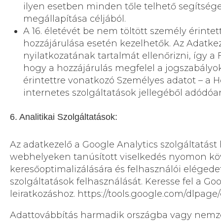
ilyen esetben minden tőle telhető segítsé
megállapítása céljából.
A 16. életévét be nem töltött személy érinte
hozzájárulása esetén kezelhetők. Az Adatke
nyilatkozatának tartalmát ellenőrizni, így a F
hogy a hozzájárulás megfelel a jogszabályok
érintettre vonatkozó Személyes adatot – a H
internetes szolgáltatások jellegéből adódó
6. Analitikai Szolgáltatások:
Az adatkezelő a Google Analytics szolgáltatást 
webhelyeken tanúsított viselkedés nyomon köv
keresőoptimalizálására és felhasználói elégede
szolgáltatások felhasználását. Keresse fel a Go
leiratkozáshoz.
https://tools.google.com/dlpage
Adattovábbítás harmadik országba vagy nemzet