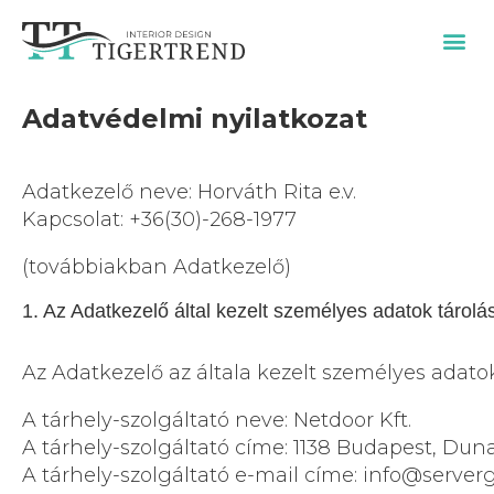
SZOLGÁLTATÁSAIM / ÁRAK
Adatvédelmi nyilatkozat
Adatkezelő neve: Horváth Rita e.v.
Kapcsolat:
+36(30)-2
68-1977
(továbbiakban Adatkezelő)
1. Az Adatkezelő által kezelt személyes adatok tárolá
Az Adatkezelő az általa kezelt személyes adatoka
A tárhely-szolgáltató neve: Netdoor Kft.
A tárhely-szolgáltató címe: 1138 Budapest, Dunav
A tárhely-szolgáltató e-mail címe:
info@server