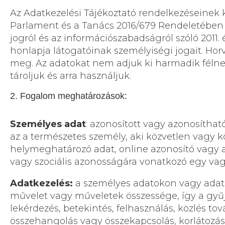
Az Adatkezelési Tájékoztató rendelkezéseinek ki
Parlament és a Tanács 2016/679 Rendeletében 
jogról és az információszabadságról szóló 2011. év
honlapja látogatóinak személyiségi jogait. Hor
meg. Az adatokat nem adjuk ki harmadik félnek,
tároljuk és arra használjuk.
2. Fogalom meghatározások:
Személyes adat
: azonosított vagy azonosíthat
az a természetes személy, aki közvetlen vagy 
helymeghatározó adat, online azonosító vagy a te
vagy szociális azonosságára vonatkozó egy vag
Adatkezelés:
a személyes adatokon vagy adat
művelet vagy műveletek összessége, így a gyűjté
lekérdezés, betekintés, felhasználás, közlés to
összehangolás vagy összekapcsolás, korlátozás,