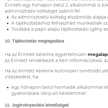
Érintett egy hónapon belül 2. alkalommal is ki
adminisztratív költséget számít fel.
Az adminisztratív költség elszámolás alapja 
A tájékoztatáshoz felhasznált munkaórák sz
Továbbá a papír alapú tájékoztatási igény e
10. Tájékoztatás megtagadása
Ha az Érintett kérelme egyértelműen
megalap
az Érintett rendelkezik a kért információkkal, a
Ha az érintett kérelme különösen ismétlődő jel
intézkedést, ha
egy hónapon belül harmadik alkalommal él a
gyakorlására irányuló kérelemmel.
11. Jogérvényesítési lehetőségek